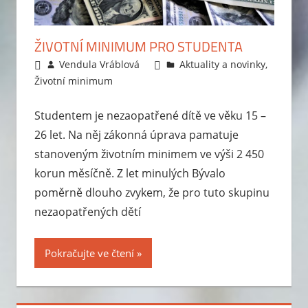
kdy
bude
ŽIVOTNÍ MINIMUM PRO STUDENTA
zvýšení?
1.7.2013
Vendula Vráblová
Aktuality a novinky
,
Aktuální
Životní minimum
informace,
jak
Studentem je nezaopatřené dítě ve věku 15 –
podat
26 let. Na něj zákonná úprava pamatuje
žádost
stanoveným životním minimem ve výši 2 450
a
korun měsíčně. Z let minulých Bývalo
příklady
poměrně dlouho zvykem, že pro tuto skupinu
na
nezaopatřených dětí
výpočet
pro
vícečlennou
Pokračujte ve čtení
rodinu.