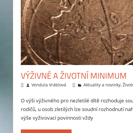
VÝŽIVNÉ A ŽIVOTNÍ MINIMUM
28.5.2013
Vendula Vráblová
Aktuality a novinky
,
Živo
O výši výživného pro nezletilé dítě rozhoduje so
rodičů, u osob zletilých lze soudní rozhodnutí n
výše vyživovací povinnosti vždy