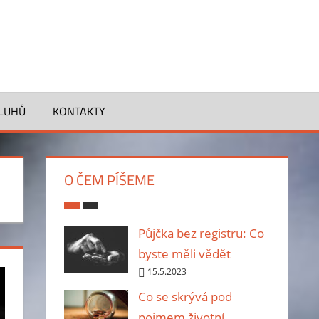
DLUHŮ
KONTAKTY
O ČEM PÍŠEME
Půjčka bez registru: Co
byste měli vědět
15.5.2023
Co se skrývá pod
pojmem životní