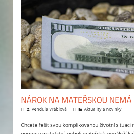
A
kdy
bude
zvýšení?
Aktuální
informace,
jak
podat
žádost
a
příklady
na
NÁROK NA MATEŘSKOU NEMÁ K
výpočet
pro
1.3.2014
Vendula Vráblová
Aktuality a novinky
vícečlennou
rodinu.
Chcete řešit svou komplikovanou životní situac
pomoc v mateřství, neboli mateřská, nenáleží každ