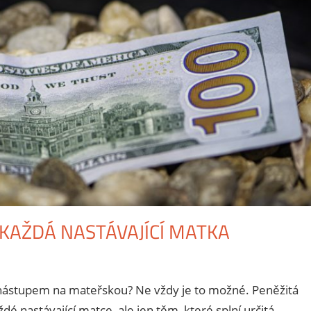
AŽDÁ NASTÁVAJÍCÍ MATKA
i nástupem na mateřskou? Ne vždy je to možné. Peněžitá
é nastávající matce, ale jen těm, které splní určitá