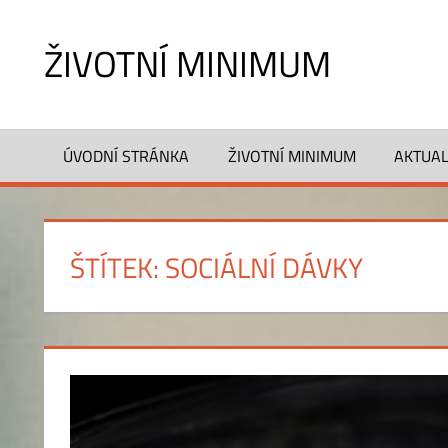
Skip
to
ŽIVOTNÍ MINIMUM
content
Jaké
je
ÚVODNÍ STRÁNKA
ŽIVOTNÍ MINIMUM
AKTUAL
životní
minimum
pro
jednotlivce?
ŠTÍTEK:
SOCIÁLNÍ DÁVKY
Kolik
činí
výše
životního
minima
dítěte
nebo
domácnosti?