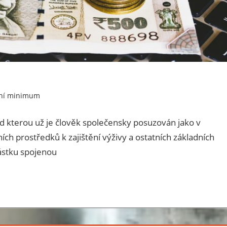
tní minimum
d kterou už je člověk společensky posuzován jako v
ch prostředků k zajištění výživy a ostatních základních
ástku spojenou