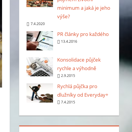
minimum a jaká je jeho
výše?
7.4.2020
PR články pro každého
13.4.2016
Konsolidace půjček
rychle a výhodně
2.9.2015
Rychlá půjčka pro
dlužníky od Everyday+
7.4.2015