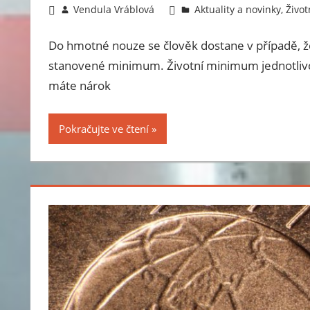
30.9.2013
Vendula Vráblová
Aktuality a novinky
,
Živo
Do hmotné nouze se člověk dostane v případě, že
stanovené minimum. Životní minimum jednotlivc
máte nárok
Pokračujte ve čtení