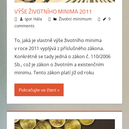
kdy
VÝŠE ŽIVOTNÍHO MINIMA 2011
bude
15.3.2011
Igor Hála
Životní minimum
9
zvýšení?
comments
Aktuální
informace,
To, jaká je vlastně výše životního minima
jak
v roce 2011 vyplývá z příslušného zákona.
podat
Konkrétně se tady jedná o zákon č. 110/2006
žádost
Sb., což je zákon o životním a existenčním
a
minimu. Tento zákon platí již od roku
příklady
na
výpočet
Pokračujte ve čtení
pro
vícečlennou
rodinu.