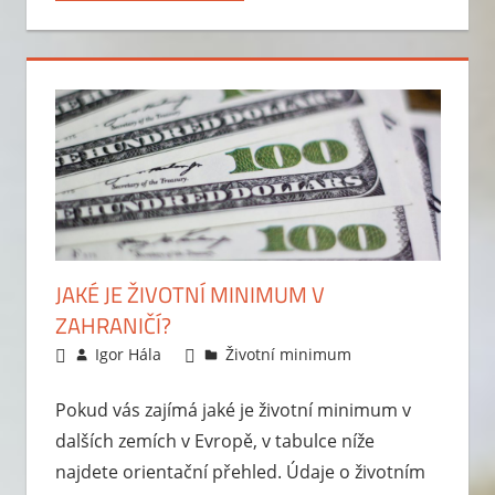
JAKÉ JE ŽIVOTNÍ MINIMUM V
ZAHRANIČÍ?
15.3.2011
Igor Hála
Životní minimum
Pokud vás zajímá jaké je životní minimum v
dalších zemích v Evropě, v tabulce níže
najdete orientační přehled. Údaje o životním