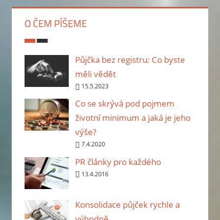
příspěvků
O ČEM PÍŠEME
Půjčka bez registru: Co byste
měli vědět
15.5.2023
Co se skrývá pod pojmem
životní minimum a jaká je jeho
výše?
7.4.2020
PR články pro každého
13.4.2016
Konsolidace půjček rychle a
výhodně