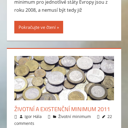
minimum pro jednotlivé státy Evropy jsou z
roku 2008, a nemusí být tedy již
Pokračujte ve čtení
ŽIVOTNÍ A EXISTENČNÍ MINIMUM 2011
15.3.2011
Igor Hála
Životní minimum
22
comments