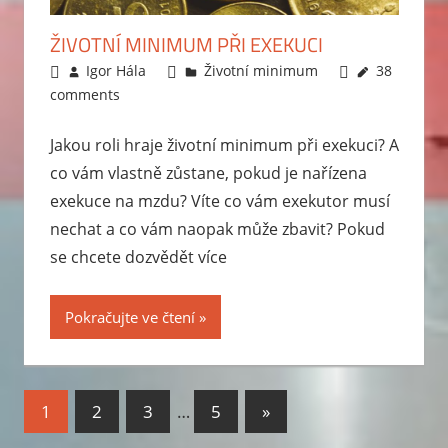
ŽIVOTNÍ MINIMUM PŘI EXEKUCI
15.3.2011
Igor Hála
Životní minimum
38
comments
Jakou roli hraje životní minimum při exekuci? A
co vám vlastně zůstane, pokud je nařízena
exekuce na mzdu? Víte co vám exekutor musí
nechat a co vám naopak může zbavit? Pokud
se chcete dozvědět více
Pokračujte ve čtení
1
2
3
…
5
Next
»
Stránkování
Posts