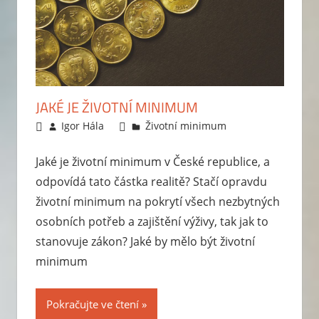
JAKÉ JE ŽIVOTNÍ MINIMUM
15.3.2011
Igor Hála
Životní minimum
Jaké je životní minimum v České republice, a
odpovídá tato částka realitě? Stačí opravdu
životní minimum na pokrytí všech nezbytných
osobních potřeb a zajištění výživy, tak jak to
stanovuje zákon? Jaké by mělo být životní
minimum
Pokračujte ve čtení